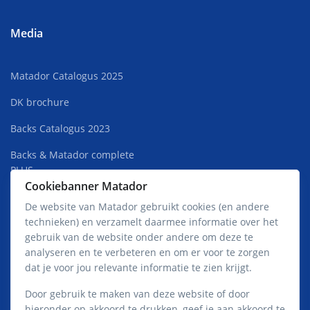
Media
Matador Catalogus 2025
DK brochure
Backs Catalogus 2023
Backs & Matador complete
PLUS
Cookiebanner Matador
Superkweek Rust 2022
De website van Matador gebruikt cookies (en andere
technieken) en verzamelt daarmee informatie over het
Matador Premium Jong HOT
gebruik van de website onder andere om deze te
analyseren en te verbeteren en om er voor te zorgen
dat je voor jou relevante informatie te zien krijgt.
Privacy- en cookieverklaring Matador
Door gebruik te maken van deze website of door
hieronder op akkoord te drukken, geef je aan akkoord te