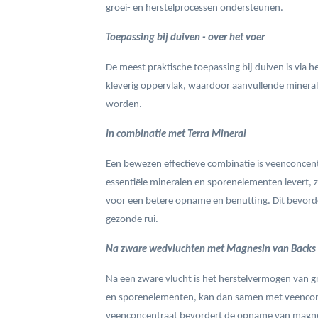
groei- en herstelprocessen ondersteunen.
Toepassing bij duiven - o
ver het voer
De meest praktische toepassing bij duiven is via h
kleverig oppervlak, waardoor aanvullende minera
worden.
In combinatie met Terra Mineral
Een bewezen effectieve combinatie is veenconcentr
essentiële mineralen en sporenelementen levert,
voor een betere opname en benutting. Dit bevord
gezonde rui.
Na zware wedvluchten met Magnesin van Backs
Na een zware vlucht is het herstelvermogen van 
en sporenelementen, kan dan samen met veenconc
veenconcentraat bevordert de opname van magn