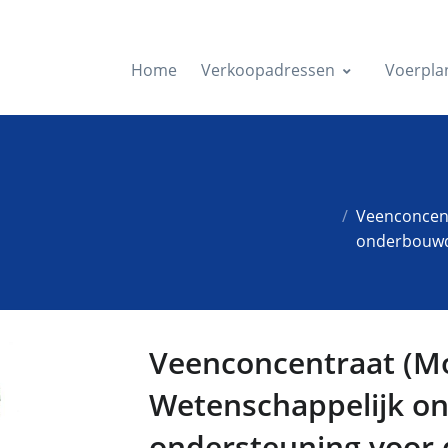
Home
Verkoopadressen
Voerpla
Veenconcent
onderbouwd
Veenconcentraat (Mo
Wetenschappelijk 
ondersteuning voor 