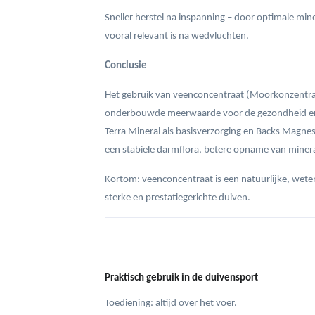
Sneller herstel na inspanning – door optimale mi
vooral relevant is na wedvluchten.
Conclusie
Het gebruik van veenconcentraat (Moorkonzentrat
onderbouwde meerwaarde voor de gezondheid en p
Terra Mineral als basisverzorging en Backs Magne
een stabiele darmflora, betere opname van mineral
Kortom: veenconcentraat is een natuurlijke, weten
sterke en prestatiegerichte duiven.
Praktisch gebruik in de duivensport
Toediening: altijd over het voer.