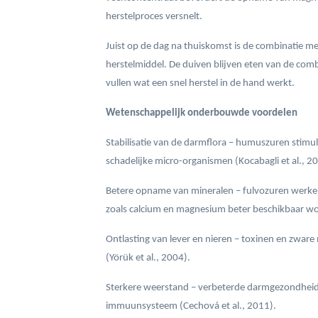
herstelproces versnelt.
Juist op de dag na thuiskomst is de combinatie m
herstelmiddel. De duiven blijven eten van de combi
vullen wat een snel herstel in de hand werkt.
Wetenschappelijk onderbouwde voordelen
Stabilisatie van de darmflora – humuszuren stimu
schadelijke micro-organismen (Kocabagli et al., 2
Betere opname van mineralen – fulvozuren werken
zoals calcium en magnesium beter beschikbaar wor
Ontlasting van lever en nieren – toxinen en zwa
(Yörük et al., 2004).
Sterkere weerstand – verbeterde darmgezondheid ve
immuunsysteem (Cechová et al., 2011).