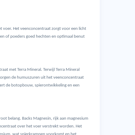
et voer. Het veenconcentraat zorgt voor een licht
len of poeders goed hechten en optimaal benut
aat met Terra Mineral. Terwijl Terra Mineral
 zorgen de humuszuren uit het veenconcentraat
ert de botopbouw, spierontwikkeling en een
groot belang. Backs Magnesin, rijk aan magnesium
entraat over het voer verstrekt worden. Het
esium, wat spierkrampen voorkomt en het