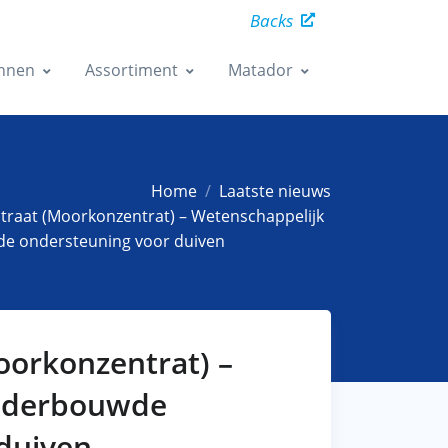
Backs
nnen
Assortiment
Matador
Home
Laatste nieuws
raat (Moorkonzentrat) – Wetenschappelijk
e ondersteuning voor duiven
orkonzentrat) –
onderbouwde
duiven